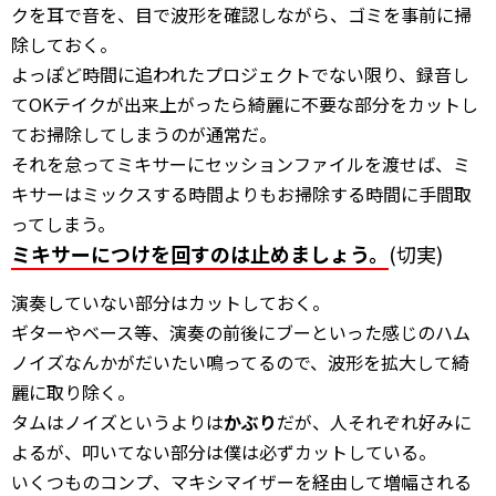
クを耳で音を、目で波形を確認しながら、ゴミを事前に掃
除しておく。
よっぽど時間に追われたプロジェクトでない限り、録音し
てOKテイクが出来上がったら綺麗に不要な部分をカットし
てお掃除してしまうのが通常だ。
それを怠ってミキサーにセッションファイルを渡せば、ミ
キサーはミックスする時間よりもお掃除する時間に手間取
ってしまう。
ミキサーにつけを回すのは止めましょう。
(切実)
演奏していない部分はカットしておく。
ギターやベース等、演奏の前後にブーといった感じのハム
ノイズなんかがだいたい鳴ってるので、波形を拡大して綺
麗に取り除く。
タムはノイズというよりは
かぶり
だが、人それぞれ好みに
よるが、叩いてない部分は僕は必ずカットしている。
いくつものコンプ、マキシマイザーを経由して増幅される