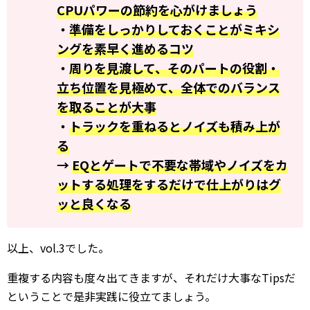
CPUパワーの節約を心がけましょう
・
準備をしっかりしておくことがミキシ
ングを素早く進めるコツ
・
周りを見渡して、そのパートの役割・
立ち位置を見極めて、全体でのバランス
を取ることが大事
・
トラックを重ねるとノイズも積み上が
る
→
EQとゲートで不要な帯域やノイズをカ
ットする処理をするだけで仕上がりはグ
ッと良くなる
以上、vol.3でした。
重複する内容も度々出てきますが、それだけ大事なTipsだ
ということで是非実践に役立てましょう。