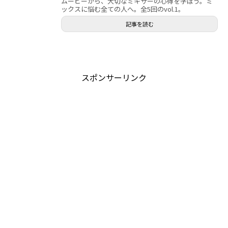
ムービーから、大切なミキサーの心得を学ぼう。ミ
ックスに悩む全ての人へ。全5回のvol.1。
記事を読む
スポンサーリンク