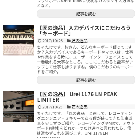
ラックボールのPro Toolsに便利なカスタマイズ方法な
どなど。
記事を読む
【匠の逸品】入力デバイスにこだわろう
「キーボード」
2017/10/26
匠の逸品
ちゃたけです。皆さん、どんなキーボード使ってます
か？入力デバイスであるキーボードやマウスは、仕事
や作業をする時に、ユーザーインターフェイスとして
一番触れる大事なところ。ここにこだわると能率がア
ップして仕事も捗りますね。僕のこだわりのキーボー
ドをご紹介。
記事を読む
【匠の逸品】 Urei 1176 LN PEAK
LIMITER
2017/10/25
匠の逸品
ちゃたけです。「匠の逸品」と題して、レコーディン
グエンジニア・ミキサーである僕が使ってきた仕事道
具を少しずつご紹介。レコーディングやMIXで、アウト
ボード(機材)をどれか一つだけ選べと言われたら、僕
は迷わずこれを選びます。Urei 1176 LN
Compressor。