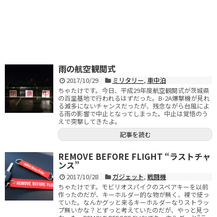
雨の航空観閲式
2017/10/29
ミリタリー
,
車中泊
ちゃたけです。今日、平成29年度航空観閲式が茨城県
の百里基地で行われるはずだった。B-2A爆撃機が見れ
る滅多にないチャンスだったが、残念ながら台風によ
る雨の影響で中止となってしまった。中止は覚悟のう
えで突撃してきたよ。
記事を読む
REMOVE BEFORE FLIGHT “ラストチャ
ンス”
2017/10/28
ガジェット
,
戦闘機
ちゃたけです。モビリオスパイクのスペアキーを以前
作ったのだが、キーホルダー的な物が無く、裸で使っ
ていた。なんかグッと来るキーホルダーなりストラッ
プ無いかな？とずっと考えていたのだが、やっと見つ