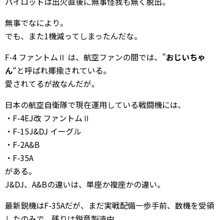
パイロットは出火直後に無事怪我も無く脱出。
無事でなにより。
でも、また1機減ってしまったんだな。
F-4 ファントムⅡ は、航空ファンの間では、”
おじいちゃ
ん
“と呼ばれ揶揄されている。
愛されてるが故なんだが。
日本の航空自衛隊で現在運用している戦闘機には、
・F-4EJ改 ファントムⅡ
・F-15J&DJ イーグル
・F-2A&B
・F-35A
がある。
J&DJ、A&Bの違いは、単座か複座かの違い。
最新鋭機はF-35Aだが、まだ実戦配備一歩手前、数機を受領
したのみで、残りは鋭意製造中。