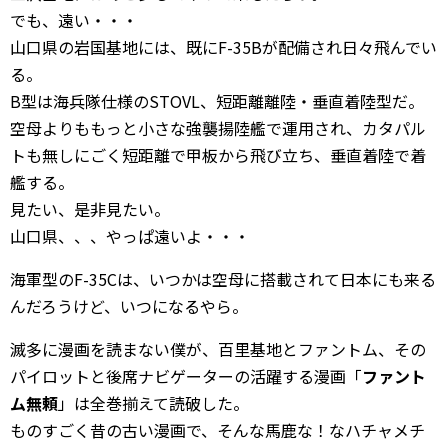
でも、遠い・・・
山口県の岩国基地には、既にF-35Bが配備され日々飛んでい
る。
B型は海兵隊仕様のSTOVL、短距離離陸・垂直着陸型だ。
空母よりももっと小さな強襲揚陸艦で運用され、カタパル
トも無しにごく短距離で甲板から飛び立ち、垂直着陸で着
艦する。
見たい、是非見たい。
山口県、、、やっぱ遠いよ・・・
海軍型のF-35Cは、いつかは空母に搭載されて日本にも来る
んだろうけど、いつになるやら。
滅多に漫画を読まない僕が、百里基地とファントム、その
パイロットと後席ナビゲーターの活躍する漫画「
ファント
ム無頼
」は全巻揃えて読破した。
ものすごく昔の古い漫画で、そんな馬鹿な！なハチャメチ