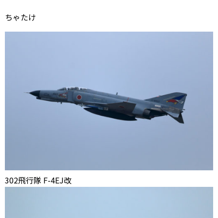
ちゃたけ
302飛行隊 F-4EJ改