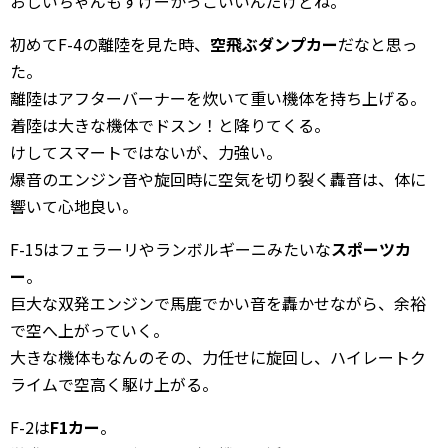
おじいちゃんもすげーかっこいいんだけどね。
初めてF-4の離陸を見た時、
空飛ぶダンプカー
だなと思っ
た。
離陸はアフターバーナーを炊いて重い機体を持ち上げる。
着陸は大きな機体でドスン！と降りてくる。
けしてスマートではないが、力強い。
爆音のエンジン音や旋回時に空気を切り裂く轟音は、体に
響いて心地良い。
F-15はフェラーリやランボルギーニみたいな
スポーツカ
ー
。
巨大な双発エンジンで馬鹿でかい音を轟かせながら、余裕
で空へ上がっていく。
大きな機体もなんのその、力任せに旋回し、ハイレートク
ライムで空高く駆け上がる。
F-2は
F1カー
。