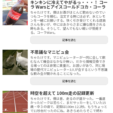
キンキンに冷えてやがるっ・・・！ コー
ラ Warsとアイスコールドコカ・コーラ
ちゃたけです。僕はお酒がほとんど飲めないのでい
つもコーラを頼む。注文する時には必ず、氷とレモ
ンを一緒にお願いする。快く引き受けてくれる店員
さんも多いが、中にはあからさまに嫌な顔をされる
時もある。そうして、望んでもない戦いが勃発す
る。コーラWars。
記事を読む
不思議なマニピュ会
ちゃたけです。マニピュレーターが一同に会して飲
むなんて機会はなかなか無い。だから情報交換でき
る場ってのは非常に貴重だ。お誘いがあり、同じ現
場の歴代マニピュレーター3人が会するという不思議
な飲み会が開かれることになった。
記事を読む
時空を超えて 100m走の記録更新
ちゃたけです。僕は昔、走るのが速かった。一番速
かったピークは恐らく、まだサッカーをしていた15
歳・中３の頃で、記録は100m 12.2秒。もうちょっと
で11秒台だったのにね。あきらめたらそこで終わ