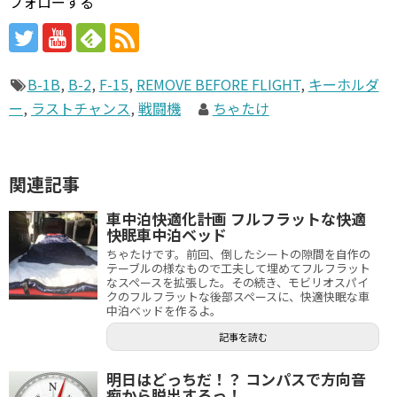
フォローする
B-1B
,
B-2
,
F-15
,
REMOVE BEFORE FLIGHT
,
キーホルダ
ー
,
ラストチャンス
,
戦闘機
ちゃたけ
関連記事
車中泊快適化計画 フルフラットな快適
快眠車中泊ベッド
ちゃたけです。前回、倒したシートの隙間を自作の
テーブルの様なもので工夫して埋めてフルフラット
なスペースを拡張した。その続き、モビリオスパイ
クのフルフラットな後部スペースに、快適快眠な車
中泊ベッドを作るよ。
記事を読む
明日はどっちだ！？ コンパスで方向音
痴から脱出するっ！