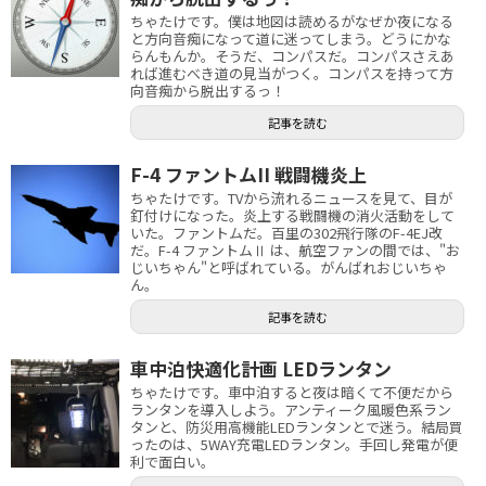
ちゃたけです。僕は地図は読めるがなぜか夜になる
と方向音痴になって道に迷ってしまう。どうにかな
らんもんか。そうだ、コンパスだ。コンパスさえあ
れば進むべき道の見当がつく。コンパスを持って方
向音痴から脱出するっ！
記事を読む
F-4 ファントムII 戦闘機炎上
ちゃたけです。TVから流れるニュースを見て、目が
釘付けになった。炎上する戦闘機の消火活動をして
いた。ファントムだ。百里の302飛行隊のF-4EJ改
だ。F-4 ファントムⅡ は、航空ファンの間では、"お
じいちゃん"と呼ばれている。がんばれおじいちゃ
ん。
記事を読む
車中泊快適化計画 LEDランタン
ちゃたけです。車中泊すると夜は暗くて不便だから
ランタンを導入しよう。アンティーク風暖色系ラン
タンと、防災用高機能LEDランタンとで迷う。結局買
ったのは、5WAY充電LEDランタン。手回し発電が便
利で面白い。