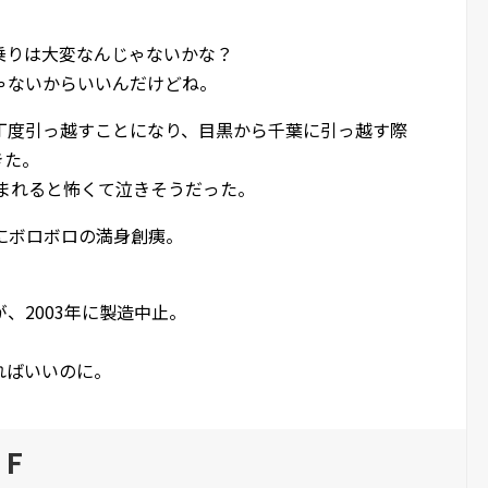
乗りは大変なんじゃないかな？
ゃないからいいんだけどね。
丁度引っ越すことになり、目黒から千葉に引っ越す際
きた。
挟まれると怖くて泣きそうだった。
にボロボロの満身創痍。
、2003年に製造中止。
。
ればいいのに。
・F