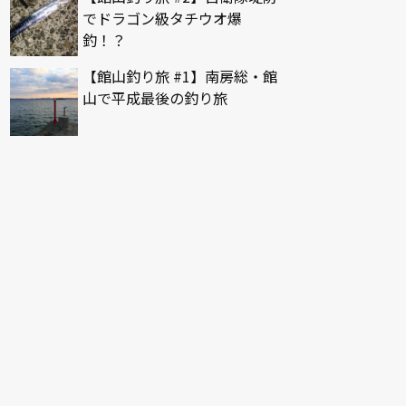
でドラゴン級タチウオ爆
釣！？
【館山釣り旅 #1】南房総・館
山で平成最後の釣り旅