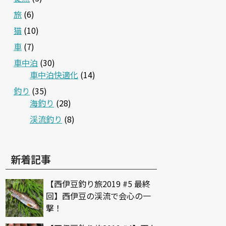
旅
(6)
猫
(10)
車
(7)
車中泊
(30)
車中泊快適化
(14)
釣り
(35)
海釣り
(28)
渓流釣り
(8)
新着記事
【西伊豆釣り旅2019 #5 最終
回】西伊豆の渓流で会心の一
撃！