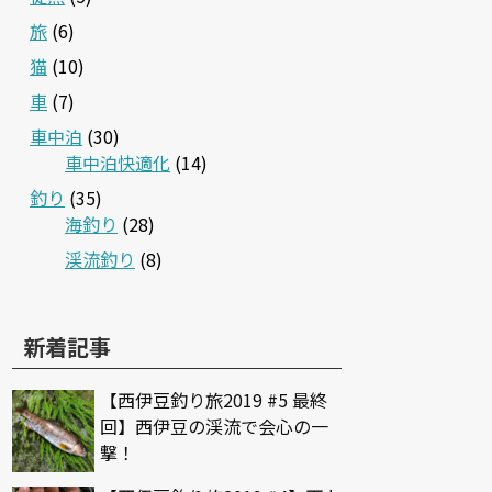
旅
(6)
猫
(10)
車
(7)
車中泊
(30)
車中泊快適化
(14)
釣り
(35)
海釣り
(28)
渓流釣り
(8)
新着記事
【西伊豆釣り旅2019 #5 最終
回】西伊豆の渓流で会心の一
撃！