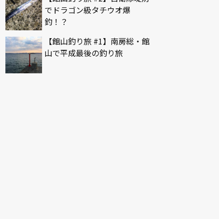
でドラゴン級タチウオ爆
釣！？
【館山釣り旅 #1】南房総・館
山で平成最後の釣り旅