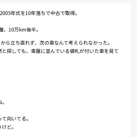
伴い、2005年式を10年落ちで中古で取得。
離、10万km後半。
クから立ち直れず、次の車なんて考えられなかった。
然と探しても、車屋に並んでいる値札が付いた車を見て
。
ね。
って向いてる。
うけど。