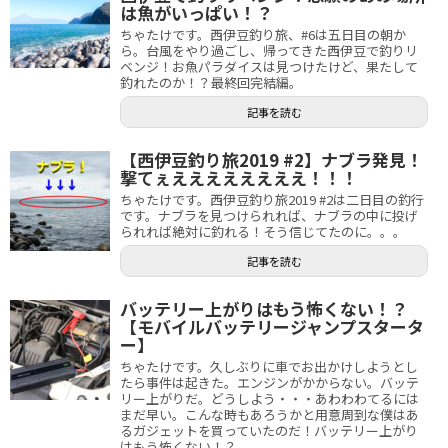
は魚がいっぱい！？
ちゃたけです。西伊豆釣り旅、#6は五日目の朝か
ら。台風をやり過ごし、帰ってきた西伊豆で釣りリ
ベンジ！お魚パラダイスは見つけたけど、果たして
釣れたのか！？最終回完結編。
記事を読む
【西伊豆釣り旅2019 #2】ナブラ発見！
撃てぇええええええええ！！！
ちゃたけです。西伊豆釣り旅2019 #2は二日目の釣行
です。ナブラを見つけられれば、ナブラの中に投げ
られれば絶対に釣れる！そう信じてたのに。。。
記事を読む
バッテリー上がりはもう怖くない！？
【モバイルバッテリージャンプスタータ
ー】
ちゃたけです。久しぶりに車でお出かけしようとし
たら事件は起きた。エンジンがかからない。バッテ
リー上がりだ。どうしよう・・・あわわわてるには
まだ早い。こんな時もあろうかと用意周到な僕はあ
るガジェットを買っていたのだ！バッテリー上がり
はもう怖くない！？