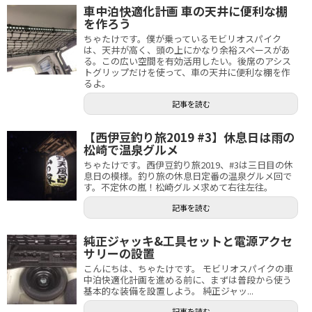
車中泊快適化計画 車の天井に便利な棚
を作ろう
ちゃたけです。僕が乗っているモビリオスパイク
は、天井が高く、頭の上にかなり余裕スペースがあ
る。この広い空間を有効活用したい。後席のアシス
トグリップだけを使って、車の天井に便利な棚を作
るよ。
記事を読む
【西伊豆釣り旅2019 #3】休息日は雨の
松崎で温泉グルメ
ちゃたけです。西伊豆釣り旅2019、#3は三日目の休
息日の模様。釣り旅の休息日定番の温泉グルメ回で
す。不定休の嵐！松崎グルメ求めて右往左往。
記事を読む
純正ジャッキ&工具セットと電源アクセ
サリーの設置
こんにちは、ちゃたけです。 モビリオスパイクの車
中泊快適化計画を進める前に、まずは普段から使う
基本的な装備を設置しよう。 純正ジャッ...
記事を読む