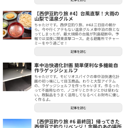
【西伊豆釣り旅 #4】台風直撃！大雨の
山梨で温泉グルメ
ちゃたけです。西伊豆釣り旅、#4は三日目の朝か
ら。今や行くアテもない温泉グルメ車中泊の旅とな
ってしまったが、最大規模の台風が列島縦断中。予
報では深夜に関東直撃コース。走る避難所でチャー
ミーをやり過ごせ！
記事を読む
車中泊快適化計画 簡単便利な多機能自
作ラゲッジシェルフ
ちゃたけです。モビリオスパイクの車中泊快適化計
画の初っ端にして目玉商品。わりと大型アイテム
の、ラゲッジシェルフを作っちゃいます。作るった
って不器用なので、ノコギリとかネジとかは使わな
い。既製品をうまく活用してなるべくお財布に優し
く作るよ。
記事を読む
【西伊豆釣り旅 #6 最終回】帰ってきた
西伊豆で釣りリベンジ！念願のあの場所