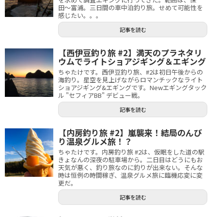
田〜富浦。三日間の車中泊釣り旅。せめて可能性を
感じたい。。。
記事を読む
【西伊豆釣り旅 #2】満天のプラネタリ
ウムでライトショアジギング＆エギング
ちゃたけです。西伊豆釣り旅、#2は初日午後からの
海釣り。星空を見上げながらロマンチックなライト
ショアジギング&エギングです。Newエギングタック
ル "セフィアBB" デビュー戦。
記事を読む
【内房釣り旅 #2】嵐襲来！結局のんび
り温泉グルメ旅！？
ちゃたけです。内房釣り旅 #2は、仮眠をした道の駅
きょなんの深夜の駐車場から。二日目はどうにもお
天気が悪く、釣り旅なのに釣りが出来ない。そんな
時は恒例の時間稼ぎ、温泉グルメ旅に臨機応変に変
更だ。
記事を読む