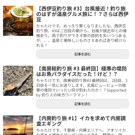
【西伊豆釣り旅 #3】台風接近！釣り旅
のはずが温泉グルメ旅に！？さらば西伊
豆
ちゃたけです。めっきり寒くなりましたな。西伊豆
釣り旅、#3は二日目の朝から。台風が接近中との情
報あり。雨で釣りができず旅の目的を失いつつある
が、、、温泉と美味しいものさえあれば走り続けら
れる！
記事を読む
【南房総釣り旅 #3 最終回】極寒の堤防
はお魚パラダイスだった！けど！？
ちゃたけです。南房総釣り旅#3 最終回は、2日目、3
日目を一気にお送りします。北風ビュービューの極
寒の堤防でいったい何が釣れたのか！？Supported
by 釣り人の味方ワークマン！
記事を読む
【内房釣り旅 #1】イカを求めて内房調
査エギング
ちゃたけです。千葉県・内房エリアへ、アオリイカ
を求めて調査エギングに行ってきた。範囲は、保