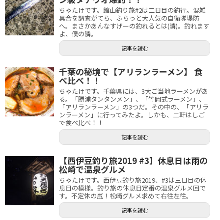
ちゃたけです。館山釣り旅#2は二日目の釣行。混雑
具合を調査がてら、ふらっと大人気の自衛隊堤防
へ。まさかあんなすげーの釣れるとは(隣)。釣れます
よ、僕の隣。
記事を読む
千葉の秘境で【アリランラーメン】 食
べ比べ！！
ちゃたけです。千葉県には、3大ご当地ラーメンがあ
る。「勝浦タンタンメン」、「竹岡式ラーメン」、
「アリランラーメン」の3つだ。その中の、「アリラ
ンラーメン」に行ってみたよ。しかも、二軒はしご
で食べ比べ！！
記事を読む
【西伊豆釣り旅2019 #3】休息日は雨の
松崎で温泉グルメ
ちゃたけです。西伊豆釣り旅2019、#3は三日目の休
息日の模様。釣り旅の休息日定番の温泉グルメ回で
す。不定休の嵐！松崎グルメ求めて右往左往。
記事を読む