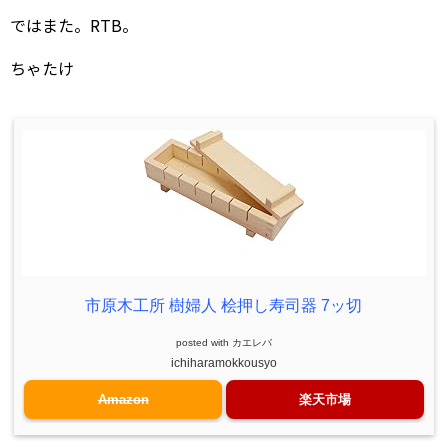
ではまた。RTB。
ちゃたけ
市原木工所 樹婦人 桧押し寿司器 7ッ切
posted with
カエレバ
ichiharamokkousyo
Amazon
楽天市場