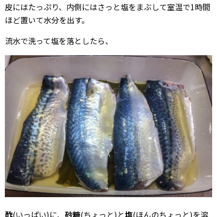
皮にはたっぷり、内側にはさっと塩をまぶして室温で1時間
ほど置いて水分を出す。
流水で洗って塩を落としたら、
酢
(いっぱい)に、
砂糖
(ちょっと)と
塩
(ほんのちょっと)を溶