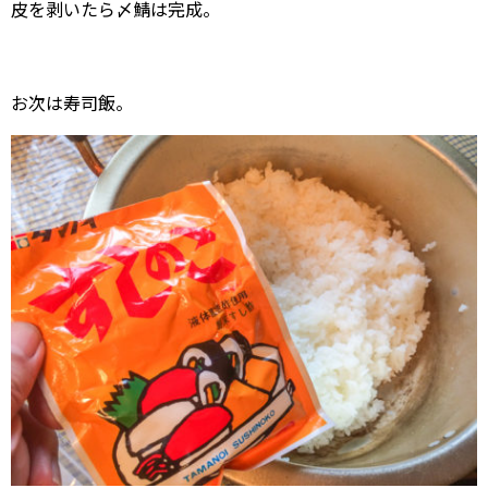
皮を剥いたら〆鯖は完成。
お次は寿司飯。