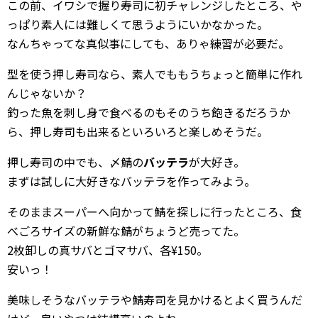
この前、イワシで握り寿司に初チャレンジしたところ、や
っぱり素人には難しくて思うようにいかなかった。
なんちゃってな真似事にしても、ありゃ練習が必要だ。
型を使う押し寿司なら、素人でももうちょっと簡単に作れ
んじゃないか？
釣った魚を刺し身で食べるのもそのうち飽きるだろうか
ら、押し寿司も出来るといろいろと楽しめそうだ。
押し寿司の中でも、〆鯖の
バッテラ
が大好き。
まずは試しに大好きなバッテラを作ってみよう。
そのままスーパーへ向かって鯖を探しに行ったところ、食
べごろサイズの新鮮な鯖がちょうど売ってた。
2枚卸しの真サバとゴマサバ、各¥150。
安いっ！
美味しそうなバッテラや鯖寿司を見かけるとよく買うんだ