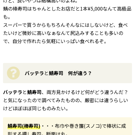
けど、良いやつは結構高いのよね。
鯖の棒寿司はちゃんとしたお店だと1本¥5,000なんて高級品
も。
スーパーで買うからもちろんそんなにはしないけど、食べ
たいけど微妙に高いなぁなんて尻込みすることも多いの
で、自分で作れたら気軽にいっぱい食べれるぞ。
バッテラ
と
鯖寿司 何が違う？
バッテラ
と
鯖寿司
、両方見かけるけど何がどう違うんだ？
と気になったので調べてみたものの、厳密には違うらしい
けどほぼほぼ同じものみたい。
鯖寿司(棒寿司)
・・・布巾や巻き簾(スノコ)で棒状に成
形する押し寿司。
断面は丸
。