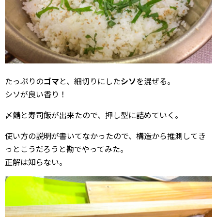
たっぷりの
ゴマ
と、細切りにした
シソ
を混ぜる。
シソが良い香り！
〆鯖と寿司飯が出来たので、押し型に詰めていく。
使い方の説明が書いてなかったので、構造から推測してき
っとこうだろうと勘でやってみた。
正解は知らない。