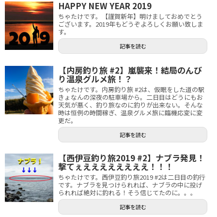
HAPPY NEW YEAR 2019
ちゃたけです。【謹賀新年】明けましておめでとう
ございます。2019年もどうぞよろしくお願い致しま
す。
記事を読む
【内房釣り旅 #2】嵐襲来！結局のんび
り温泉グルメ旅！？
ちゃたけです。内房釣り旅 #2は、仮眠をした道の駅
きょなんの深夜の駐車場から。二日目はどうにもお
天気が悪く、釣り旅なのに釣りが出来ない。そんな
時は恒例の時間稼ぎ、温泉グルメ旅に臨機応変に変
更だ。
記事を読む
【西伊豆釣り旅2019 #2】ナブラ発見！
撃てぇええええええええ！！！
ちゃたけです。西伊豆釣り旅2019 #2は二日目の釣行
です。ナブラを見つけられれば、ナブラの中に投げ
られれば絶対に釣れる！そう信じてたのに。。。
記事を読む