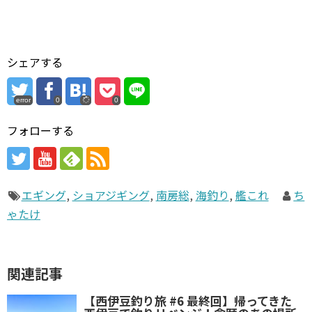
シェアする
error
0
0
フォローする
エギング
,
ショアジギング
,
南房総
,
海釣り
,
艦これ
ち
ゃたけ
関連記事
【西伊豆釣り旅 #6 最終回】帰ってきた