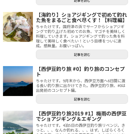
記事を読む
【海釣り】ショアジギングで初めて釣れ
た魚をまるごと食べ尽くす！【料理編】
ちゃたけです。国府津の浜でサーフからショアジギ
ングで釣り上げた初めてのお魚、マゴチを美味しく
料理していきます。ショアジギングで釣った魚を料
理して美味しく食べたい！という目標をついに達
成。感無量。お腹いっぱい。
記事を読む
【西伊豆釣り旅 #0】釣り旅のコンセプ
ト
ちゃたけです。9月末から、西伊豆方面へ6日間に渡
る長い釣り旅に出かけてきた。西伊豆釣り旅、#0は
出発前のコンセプト編。
記事を読む
【西伊豆釣り旅2019 #1】梅雨の西伊豆
でショアジギング＆エギング
ちゃたけです。4泊5日の西伊豆釣り旅リベンジ。き
っと、、、なんか釣れる、、、はず。しばらくろく