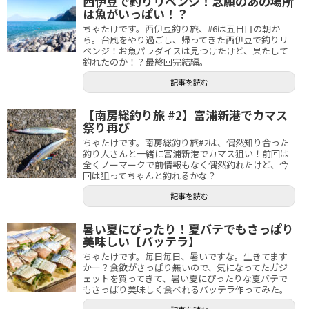
西伊豆で釣りリベンジ！念願のあの場所
は魚がいっぱい！？
ちゃたけです。西伊豆釣り旅、#6は五日目の朝か
ら。台風をやり過ごし、帰ってきた西伊豆で釣りリ
ベンジ！お魚パラダイスは見つけたけど、果たして
釣れたのか！？最終回完結編。
記事を読む
【南房総釣り旅 #2】富浦新港でカマス
祭り再び
ちゃたけです。南房総釣り旅#2は、偶然知り合った
釣り人さんと一緒に富浦新港でカマス狙い！前回は
全くノーマークで前情報もなく偶然釣れたけど、今
回は狙ってちゃんと釣れるかな？
記事を読む
暑い夏にぴったり！夏バテでもさっぱり
美味しい【バッテラ】
ちゃたけです。毎日毎日、暑いですな。生きてます
かー？食欲がさっぱり無いので、気になってたガジ
ェットを買ってきて、暑い夏にぴったりな夏バテで
もさっぱり美味しく食べれるバッテラ作ってみた。