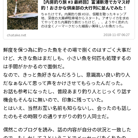
【内房釣り旅 #3 最終回】富浦新港でカマス好
釣！おさかな倶楽部の大行列に並んでみた！
ちゃたけです。内房釣り旅 #3は、仮眠を取ったキャンプ
地、深夜の大房岬駐車場からスタート。アオリイカを求め
てやってきた内房釣り旅だったけど、、、ようやく釣れた
のは全くノーマークだった細長い美味しいお魚だった。
2018-11-07 06:27
chatake.net
鮮度を保つ為に釣った魚をその場で捌くのはすごく大事だ
けど、大きな魚はまだしも、小さい魚を何匹も処理するの
は手間がかかるので面倒だ。
なので、きっと魚好きなんだろうし、意識高い良い釣り人
だなぁなんて思って声をかけさせてもらったんだった。
お話も参考になったし、普段あまり釣り人とじっくり話す
機会もそんなに無いので、印象に残っていた。
とはいえ、当然お互い名前も知らないし、会ったのも話し
たのもその時限りの通りすがりの釣り人同士だ。
偶然このブログを読み、話の内容が自分の状況と一致した
ので、もしかして？ということでメッセージをくれたの