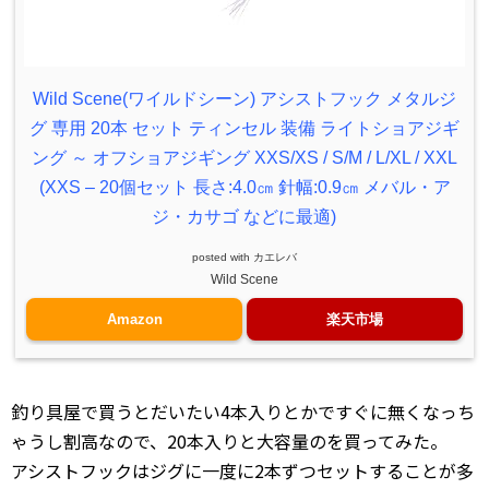
Wild Scene(ワイルドシーン) アシストフック メタルジ
グ 専用 20本 セット ティンセル 装備 ライトショアジギ
ング ～ オフショアジギング XXS/XS / S/M / L/XL / XXL
(XXS – 20個セット 長さ:4.0㎝ 針幅:0.9㎝ メバル・ア
ジ・カサゴ などに最適)
posted with
カエレバ
Wild Scene
Amazon
楽天市場
釣り具屋で買うとだいたい4本入りとかですぐに無くなっち
ゃうし割高なので、20本入りと大容量のを買ってみた。
アシストフックはジグに一度に2本ずつセットすることが多