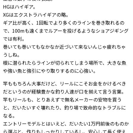
HGはハイギア。
XGはエクストラハイギアの略。
ギア比が高く、1回転でより多くのラインを巻き取れるの
で、100mも遠くまでルアーを投げるようなショアジギング
では有利。
巻いても巻いてもなかなか近づいて来ないんじゃ疲れちゃ
うしね。
根に潜られたらラインが切られてしまう場所で、大きな魚
や強い魚と強引にやり取りするのに心強い。
竿ももちろん大事だけど、リールにこそお金をかけるべき
だというのが経験豊かな釣り人達が口を揃えて言う言葉。
竿もリールも、とりあえずで無名メーカーの安物を買う
と、だいたいすぐ壊れたり、釣り場で致命的なトラブルに
なる。
エントリーモデルとはいえど、だいたい1万円前後のものか
ら選ぶと、作りもしっかりしているし、安心して長く使え