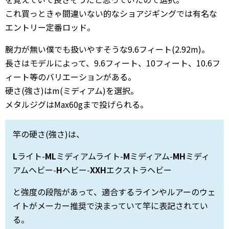
これ買っときゃ間違いない的なショアジギングでは有名な
エントリー定番ロッド。
腕力が無い僕でも扱いやすそうな9.6フィート(2.92m)。
長さはモデルによって、9.6フィート、10フィート、10.6フ
ィート等のバリエーションがある。
硬さ(強さ)はm(ミディアム)を選択。
メタルジグはMax60gまで投げられる。
竿の硬さ(強さ)は、
L
ライト-
ML
ミディアムライト-
M
ミディアム-
MH
ミディ
アムヘビー-
H
ヘビー-
XXH
エクストラヘビー
と強度の段階があって、適合するラインやルアーのウェ
イトがメーカー推奨で決まっていて竿に表記されてい
る。