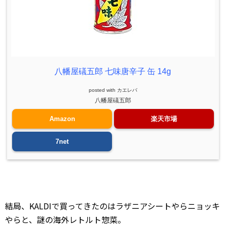
八幡屋礒五郎 七味唐辛子 缶 14g
posted with
カエレバ
八幡屋礒五郎
Amazon
楽天市場
7net
結局、KALDIで買ってきたのはラザニアシートやらニョッキ
やらと、謎の海外レトルト惣菜。